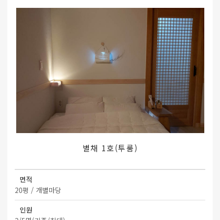
별채 1호(투룸)
면적
20평 / 개별마당
인원