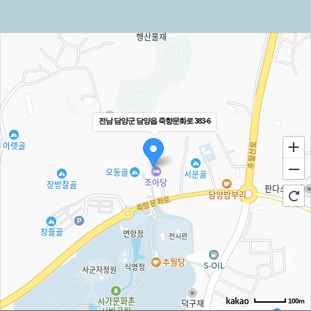
전남 담양군 담양읍 죽향문화로 383-6
100m